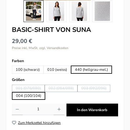
BASIC-SHIRT VON SUNA
29,00 €
Preise inkl. MwSt. zzgl. Versandkosten
auswählen
Farben
100 (schwarz)
010 (weiss)
440 (hellgrau-mel.)
auswählen
Größen
001 (076/080)
002 (084/088)
003 (092/096)
(Diese Option ist zurzeit nicht verfügbar.)
(Diese Option ist zurzeit nicht verfügbar.)
(Diese Option ist zurzeit 
004 (100/104)
Produkt Anzahl: Gib den gewünschten Wert ein oder benutze die Schaltflächen um
In den Warenkorb
Zum Merkzettel hinzufügen