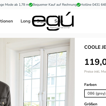
ge Mode ab 1,78 m
Bequemer Kauf auf Rechnung
Hotline 0431 64
ationen
Long in Style
Sale
COOLE J
119,
Preise inkl. M
ausw
Farben
086 (grey)
ausw
Größen