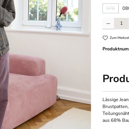
076
08
(Diese Opti
Produkt Anzahl
Zum Merkzet
Produktnum
Prod
Lässige Jean
Brustpatten,
Teilungsnäh
aus 68% Bau