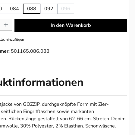
0
084
088
092
096
on ist zurzeit nicht verfügbar.)
(Diese Option ist zurzeit nicht verfügb
: Gib den gewünschten Wert ein oder benutze die Schaltflächen um die 
In den Warenkorb
tel hinzufügen
mer:
501165.086.088
uktinformationen
sjacke von GOZZIP, durchgeknöpfte Form mit Zier-
 seitlichen Eingrifftaschen sowie markanten
ten. Rückenlänge gestaffelt von 62-66 cm. Stretch-Denim
mwolle, 30% Polyester, 2% Elasthan. Schonwäsche.