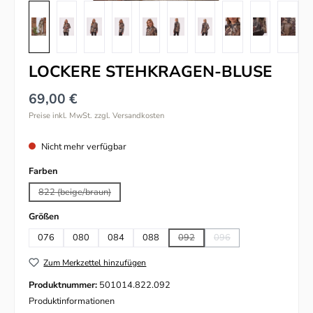
LOCKERE STEHKRAGEN-BLUSE
69,00 €
Preise inkl. MwSt. zzgl. Versandkosten
Nicht mehr verfügbar
auswählen
Farben
822 (beige/braun)
(Diese Option ist zurzeit nicht verfügbar.)
auswählen
Größen
076
080
084
088
092
096
(Diese Option ist zurzeit nicht verfü
(Diese Option ist zurzeit n
Zum Merkzettel hinzufügen
Produktnummer:
501014.822.092
Produktinformationen