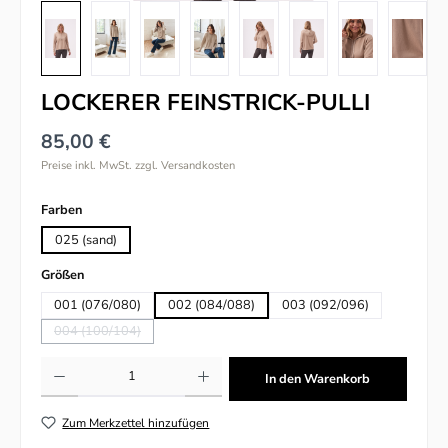
LOCKERER FEINSTRICK-PULLI
85,00 €
Preise inkl. MwSt. zzgl. Versandkosten
auswählen
Farben
025 (sand)
auswählen
Größen
001 (076/080)
002 (084/088)
003 (092/096)
004 (100/104)
(Diese Option ist zurzeit nicht verfügbar.)
Produkt Anzahl: Gib den gewünschten Wert ein oder benutze die Schaltflächen um
In den Warenkorb
Zum Merkzettel hinzufügen