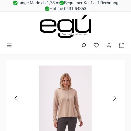
Lange Mode ab 1,78 m
Bequemer Kauf auf Rechnung
Zum Hauptinhalt springen
Hotline 0431 64853
Du hast 0 Produkt
Bildergalerie überspringen