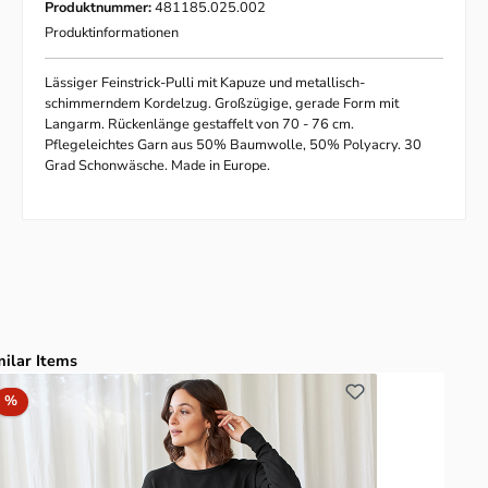
Produktnummer:
481185.025.002
Produktinformationen
Lässiger Feinstrick-Pulli mit Kapuze und metallisch-
schimmerndem Kordelzug. Großzügige, gerade Form mit
Langarm. Rückenlänge gestaffelt von 70 - 76 cm.
Pflegeleichtes Garn aus 50% Baumwolle, 50% Polyacry. 30
Grad Schonwäsche. Made in Europe.
duktgalerie überspringen
milar Items
Rabatt
%