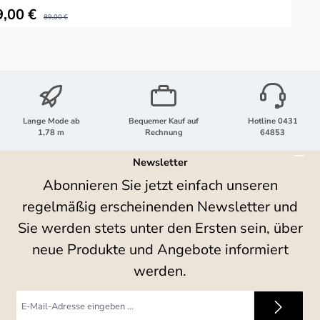
kaufspreis:
9,00 €
Regulärer Preis:
89,00 €
Lange Mode ab
Bequemer Kauf auf
Hotline 0431
1,78 m
Rechnung
64853
Newsletter
Abonnieren Sie jetzt einfach unseren
regelmäßig erscheinenden Newsletter und
Sie werden stets unter den Ersten sein, über
neue Produkte und Angebote informiert
werden.
E-
Mail-
Adresse