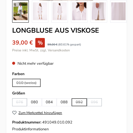
LONGBLUSE AUS VISKOSE
39,00 €
%
99,00 €
(60.61% gespart)
Preise inkl. MwSt. zzgl. Versandkosten
Nicht mehr verfügbar
auswählen
Farben
010 (weiss)
(Diese Option ist zurzeit nicht verfügbar.)
auswählen
Größen
076
080
084
088
092
096
(Diese Option ist zurzeit nicht verfügbar.)
(Diese Option ist zurzeit nicht verfü
(Diese Option ist zurzeit n
Zum Merkzettel hinzufügen
Produktnummer:
491049.010.092
Produktinformationen