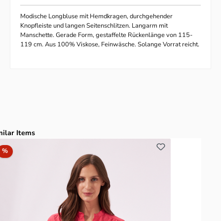
Modische Longbluse mit Hemdkragen, durchgehender
Knopfleiste und langen Seitenschlitzen. Langarm mit
Manschette. Gerade Form, gestaffelte Rückenlänge von 115-
119 cm. Aus 100% Viskose, Feinwäsche. Solange Vorrat reicht.
duktgalerie überspringen
milar Items
Rabatt
%