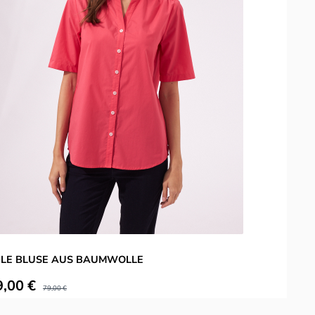
LE BLUSE AUS BAUMWOLLE
kaufspreis:
9,00 €
Regulärer Preis:
79,00 €