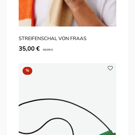
STREIFENSCHAL VON FRAAS
Verkaufspreis:
35,00 €
Regulärer Preis:
49,95 €
Rabatt
%