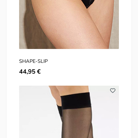
SHAPE-SLIP
Regulärer Preis:
44,95 €