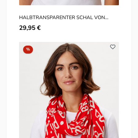
HALBTRANSPARENTER SCHAL VON
FRAAS
Regulärer Preis:
29,95 €
Rabatt
%