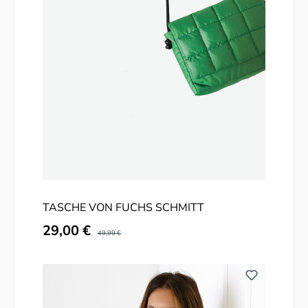
TASCHE VON FUCHS SCHMITT
Verkaufspreis:
29,00 €
Regulärer Preis:
49,99 €