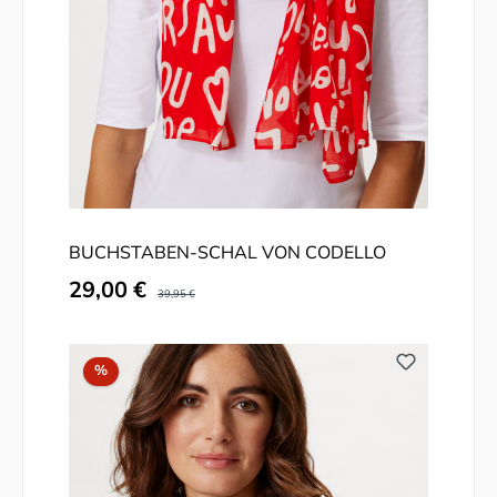
BUCHSTABEN-SCHAL VON CODELLO
Verkaufspreis:
29,00 €
Regulärer Preis:
39,95 €
Rabatt
%