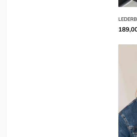
LEDERB
Regulär
189,0