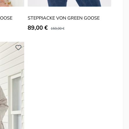
GOOSE
STEPPJACKE VON GREEN GOOSE
Verkaufspreis:
89,00 €
Regulärer Preis:
159,00 €