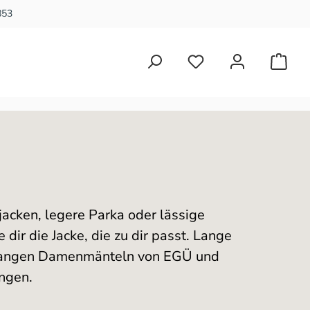
853
Du hast 0 Produkte auf 
jacken, legere Parka oder lässige
ir die Jacke, die zu dir passt. Lange
an langen Damenmänteln von EGÜ und
ngen.