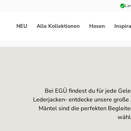
Lan
 Hauptinhalt springen
Zur Suche springen
Zur Hauptnavigation springen
NEU
Alle Kollektionen
Hosen
Inspir
Bei EGÜ findest du für jede Gele
Lederjacken- entdecke unsere große A
Mäntel sind die perfekten Begleit
wähl