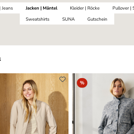
| Jeans
Jacken | Mäntel
Kleider | Röcke
Pullover |
Sweatshirts
SUNA
Gutschein
l
batt
Rabatt
%