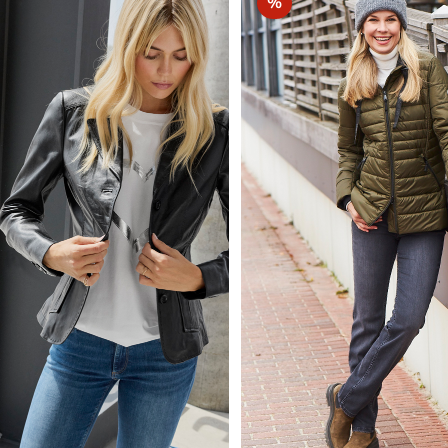
Rabatt
%