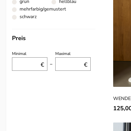
grün
hellblau
mehrfarbig/gemustert
schwarz
Preis
Minimal
Maximal
€
–
€
WENDE
GOOSE
Verkauf
125,0