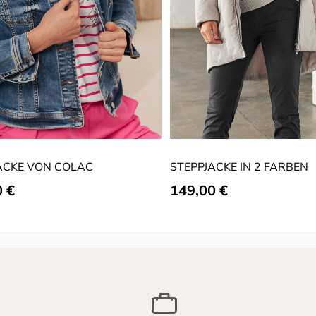
ACKE VON COLAC
STEPPJACKE IN 2 FARBEN
er Preis:
0 €
Regulärer Preis:
149,00 €