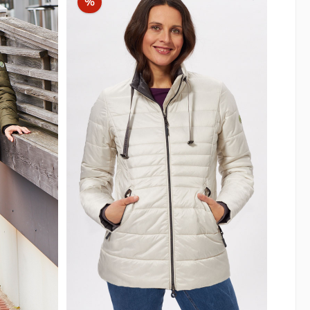
Rabatt
%