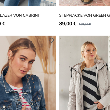
LAZER VON CABRINI
STEPPJACKE VON GREEN 
er Preis:
0 €
Verkaufspreis:
89,00 €
Regulärer Preis:
159,00 €