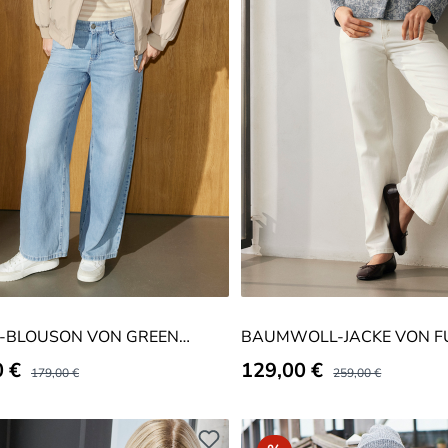
-BLOUSON VON GREEN
BAUMWOLL-JACKE VON F
SCHMITT
spreis:
0 €
Verkaufspreis:
129,00 €
Regulärer Preis:
Regulärer Preis:
179,00 €
259,00 €