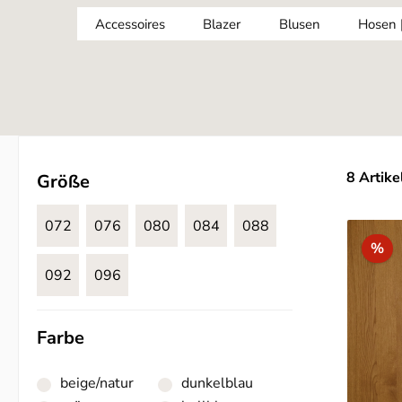
Accessoires
Blazer
Blusen
Hosen 
8 Artike
Größe
072
076
080
084
088
Ra
%
092
096
Farbe
beige/natur
dunkelblau