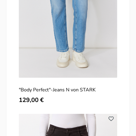
"Body Perfect"-Jeans N von STARK
Regulärer Preis:
129,00 €