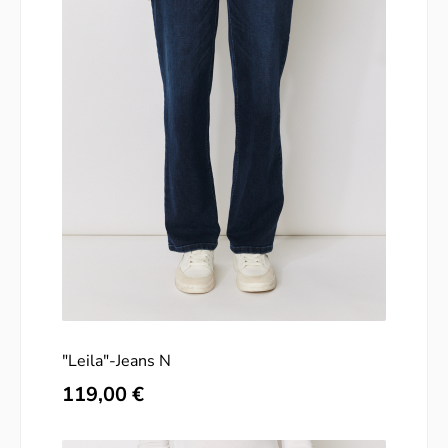
"Leila"-Jeans N
Regulärer Preis:
119,00 €