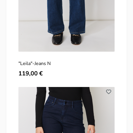
"Leila"-Jeans N
Regulärer Preis:
119,00 €