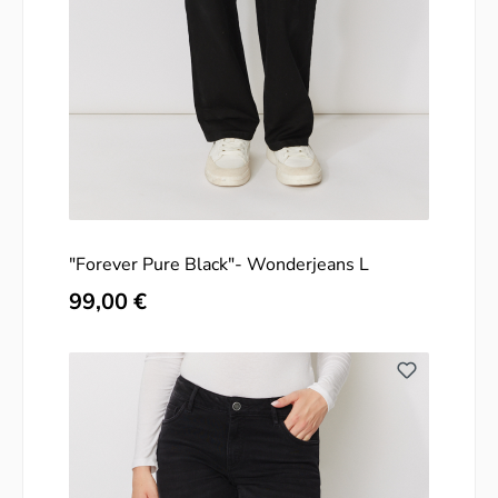
"Forever Pure Black"- Wonderjeans L
Regulärer Preis:
99,00 €