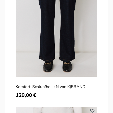
Komfort-Schlupfhose N von KjBRAND
Regulärer Preis:
129,00 €