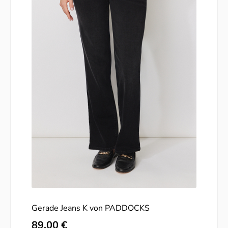
Gerade Jeans K von PADDOCKS
Regulärer Preis:
89,00 €