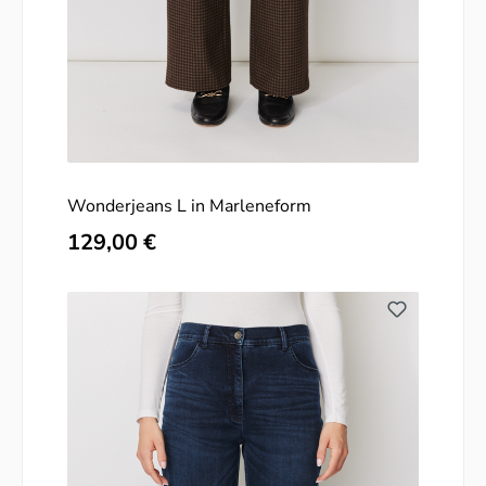
Wonderjeans L in Marleneform
Regulärer Preis:
129,00 €