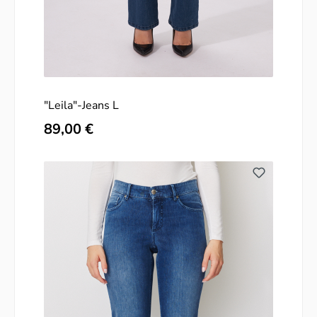
"Leila"-Jeans L
Regulärer Preis:
89,00 €