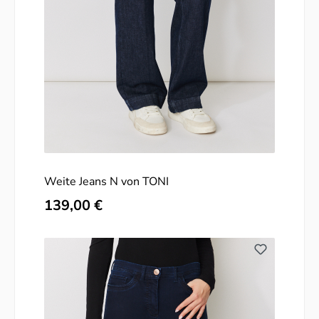
Weite Jeans N von TONI
Regulärer Preis:
139,00 €