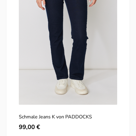
Schmale Jeans K von PADDOCKS
Regulärer Preis:
99,00 €