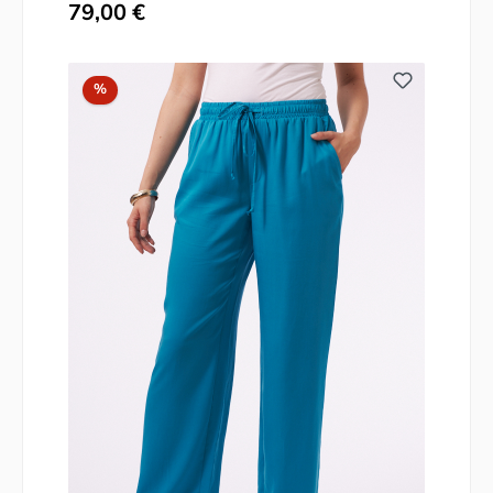
Regulärer Preis:
79,00 €
Rabatt
%