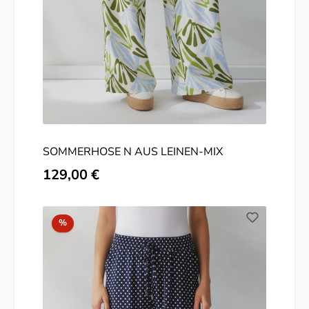
SOMMERHOSE N AUS LEINEN-MIX
Regulärer Preis:
129,00 €
Rabatt
%