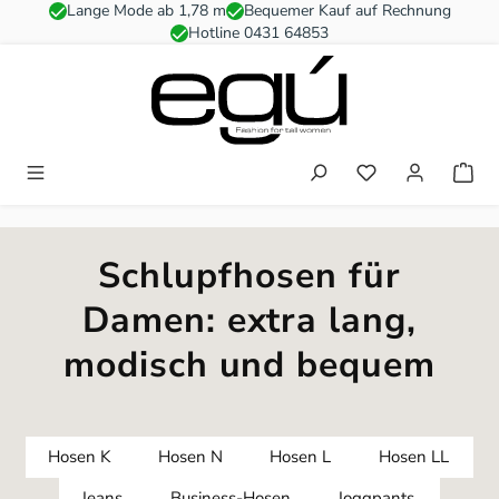
Lange Mode ab 1,78 m
Bequemer Kauf auf Rechnung
Zum Hauptinhalt springen
Hotline 0431 64853
Du hast 0 Produkt
Schlupfhosen für
Damen: extra lang,
modisch und bequem
Hosen K
Hosen N
Hosen L
Hosen LL
Jeans
Business-Hosen
Joggpants