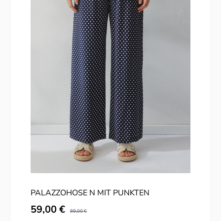
PALAZZOHOSE N MIT PUNKTEN
Verkaufspreis:
59,00 €
Regulärer Preis:
89,00 €