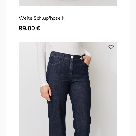
Weite Schlupfhose N
Regulärer Preis:
99,00 €