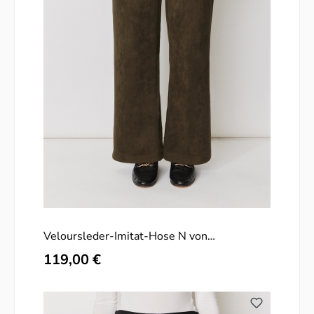
Veloursleder-Imitat-Hose N von
BLUEBEERY
Regulärer Preis:
119,00 €