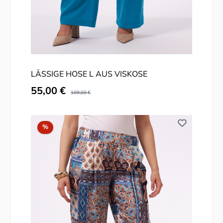
LÄSSIGE HOSE L AUS VISKOSE
Verkaufspreis:
55,00 €
Regulärer Preis:
109,00 €
Rabatt
%