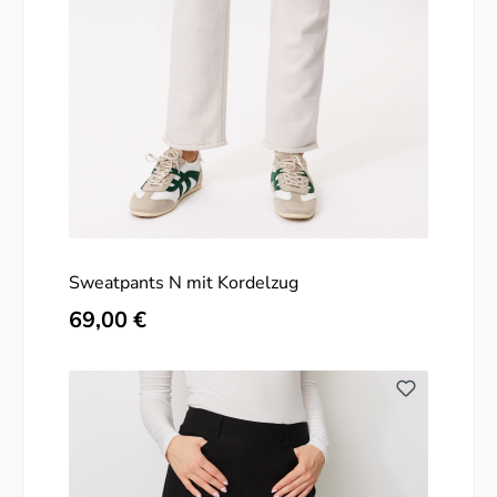
Sweatpants N mit Kordelzug
Regulärer Preis:
69,00 €