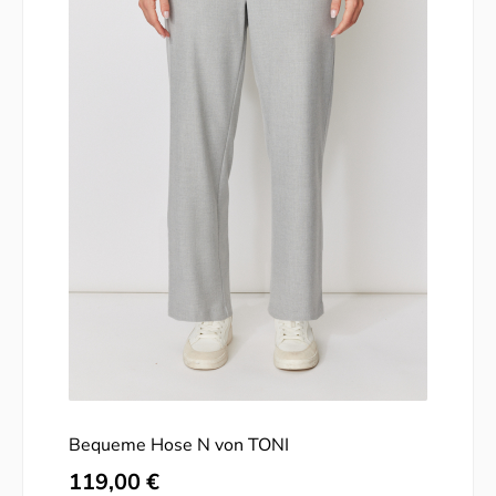
Bequeme Hose N von TONI
Regulärer Preis:
119,00 €