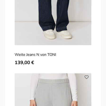
Weite Jeans N von TONI
Regulärer Preis:
139,00 €