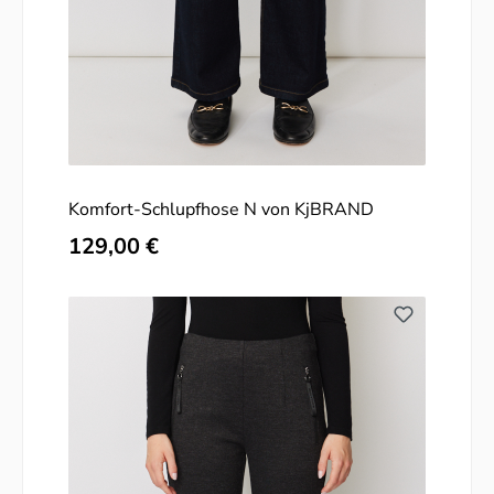
Komfort-Schlupfhose N von KjBRAND
Regulärer Preis:
129,00 €