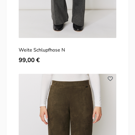
Weite Schlupfhose N
Regulärer Preis:
99,00 €