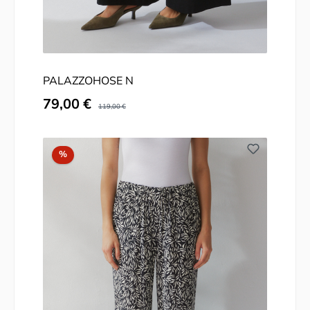
PALAZZOHOSE N
Verkaufspreis:
79,00 €
Regulärer Preis:
119,00 €
Rabatt
%