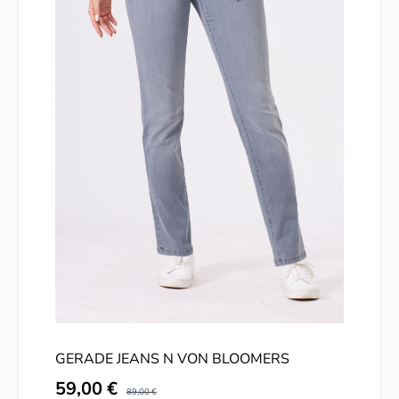
GERADE JEANS N VON BLOOMERS
Verkaufspreis:
59,00 €
Regulärer Preis:
89,00 €