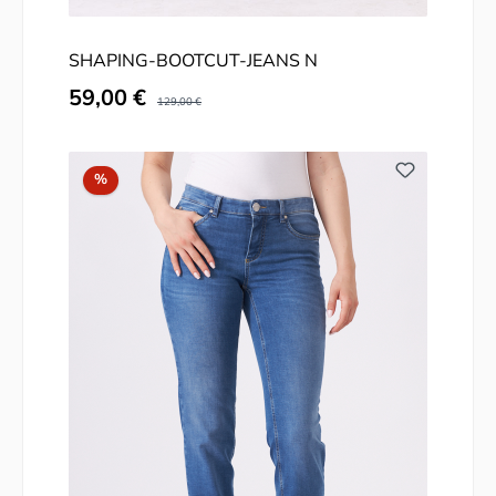
SHAPING-BOOTCUT-JEANS N
Verkaufspreis:
59,00 €
Regulärer Preis:
129,00 €
Rabatt
%