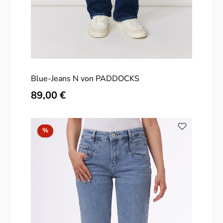
Blue-Jeans N von PADDOCKS
Regulärer Preis:
89,00 €
Rabatt
%