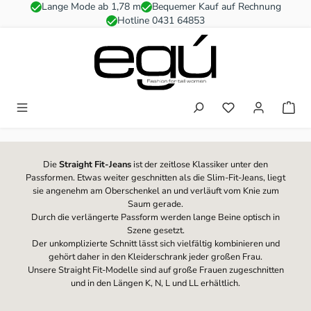
Lange Mode ab 1,78 m
Bequemer Kauf auf Rechnung
Zum Hauptinhalt springen
Hotline 0431 64853
Du hast 0 Produkt
Die
Straight Fit-Jeans
ist der zeitlose Klassiker unter den
Passformen. Etwas weiter geschnitten als die Slim-Fit-Jeans, liegt
sie angenehm am Oberschenkel an und verläuft vom Knie zum
Saum gerade.
Durch die verlängerte Passform werden lange Beine optisch in
Szene gesetzt.
Der unkomplizierte Schnitt lässt sich vielfältig kombinieren und
gehört daher in den Kleiderschrank jeder großen Frau.
Unsere Straight Fit-Modelle sind auf große Frauen zugeschnitten
und in den Längen K, N, L und LL erhältlich.