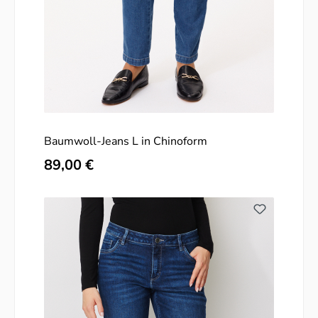
Baumwoll-Jeans L in Chinoform
Regulärer Preis:
89,00 €