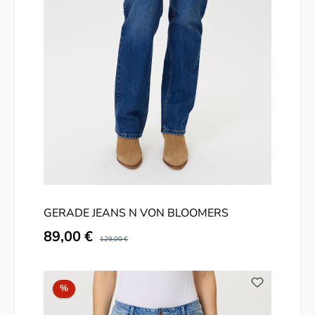
GERADE JEANS N VON BLOOMERS
Verkaufspreis:
89,00 €
Regulärer Preis:
129,00 €
Rabatt
%