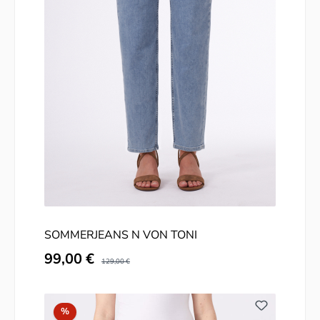
SOMMERJEANS N VON TONI
Verkaufspreis:
99,00 €
Regulärer Preis:
129,00 €
Rabatt
%