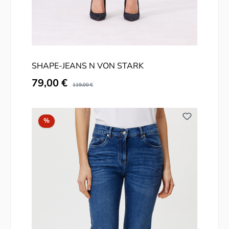
SHAPE-JEANS N VON STARK
Verkaufspreis:
79,00 €
Regulärer Preis:
119,00 €
Rabatt
%