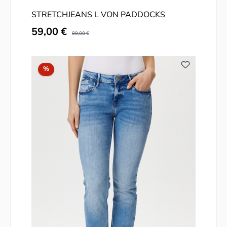
STRETCHJEANS L VON PADDOCKS
Verkaufspreis:
59,00 €
Regulärer Preis:
89,00 €
Rabatt
%