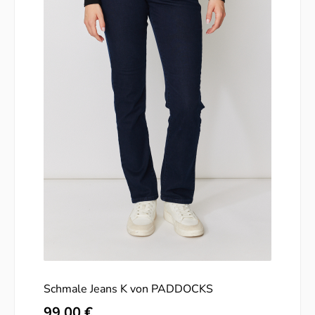
Schmale Jeans K von PADDOCKS
Regulärer Preis:
99,00 €