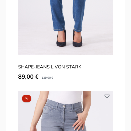
SHAPE-JEANS L VON STARK
Verkaufspreis:
89,00 €
Regulärer Preis:
129,00 €
Rabatt
%