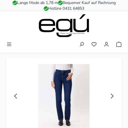
Lange Mode ab 1,78 m
Bequemer Kauf auf Rechnung
Zum Hauptinhalt springen
Hotline 0431 64853
Du hast 0 Produkt
Bildergalerie überspringen