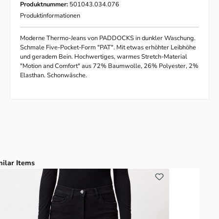
Produktnummer:
501043.034.076
Produktinformationen
Moderne Thermo-Jeans von PADDOCKS in dunkler Waschung.
Schmale Five-Pocket-Form "PAT". Mit etwas erhöhter Leibhöhe
und geradem Bein. Hochwertiges, warmes Stretch-Material
"Motion and Comfort" aus 72% Baumwolle, 26% Polyester, 2%
Elasthan. Schonwäsche.
duktgalerie überspringen
milar Items