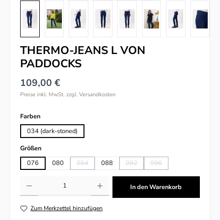
THERMO-JEANS L VON
PADDOCKS
109,00 €
Preise inkl. MwSt. zzgl. Versandkosten
auswählen
Farben
034 (dark-stoned)
auswählen
Größen
076
080
084
088
092
096
(Diese Option ist zurzeit nicht verfügbar.)
(Diese Option ist zurzeit nicht verfü
(Diese Option ist zurzeit n
Produkt Anzahl: Gib den gewünschten Wert ein oder benutze die Schaltflächen um
In den Warenkorb
Zum Merkzettel hinzufügen