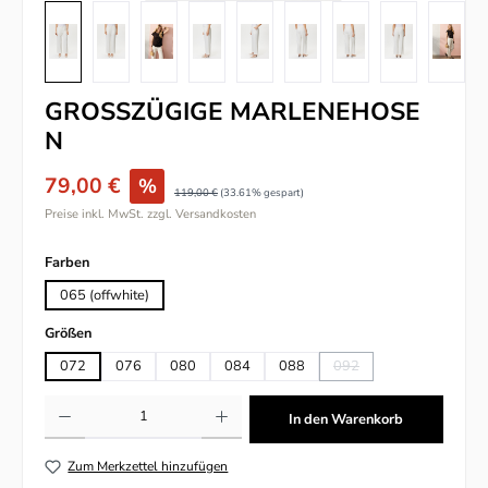
GROSSZÜGIGE MARLENEHOSE
N
79,00 €
%
119,00 €
(33.61% gespart)
Preise inkl. MwSt. zzgl. Versandkosten
auswählen
Farben
065 (offwhite)
auswählen
Größen
072
076
080
084
088
092
(Diese Option ist zurzeit n
Produkt Anzahl: Gib den gewünschten Wert ein oder benutze die Schaltflächen um
In den Warenkorb
Zum Merkzettel hinzufügen