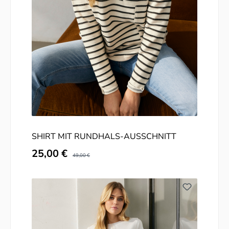
SHIRT MIT RUNDHALS-AUSSCHNITT
Verkaufspreis:
25,00 €
Regulärer Preis:
49,00 €