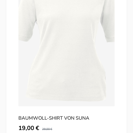
BAUMWOLL-SHIRT VON SUNA
Verkaufspreis:
19,00 €
Regulärer Preis:
29,00 €