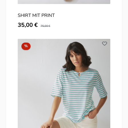
SHIRT MIT PRINT
Verkaufspreis:
35,00 €
Regulärer Preis:
75,00 €
Rabatt
%