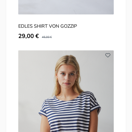
EDLES SHIRT VON GOZZIP
Verkaufspreis:
29,00 €
Regulärer Preis:
45,00 €