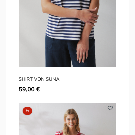
SHIRT VON SUNA
Regulärer Preis:
59,00 €
Rabatt
%