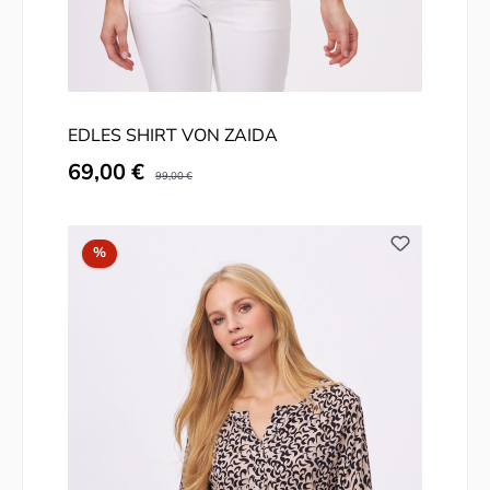
EDLES SHIRT VON ZAIDA
Verkaufspreis:
69,00 €
Regulärer Preis:
99,00 €
Rabatt
%