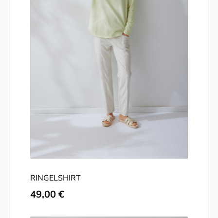
RINGELSHIRT
Regulärer Preis:
49,00 €