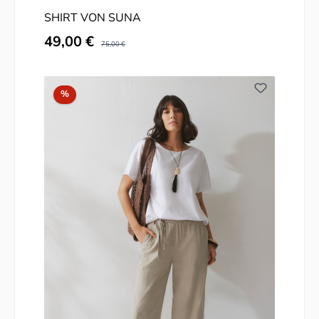
SHIRT VON SUNA
Verkaufspreis:
49,00 €
Regulärer Preis:
75,00 €
Rabatt
%