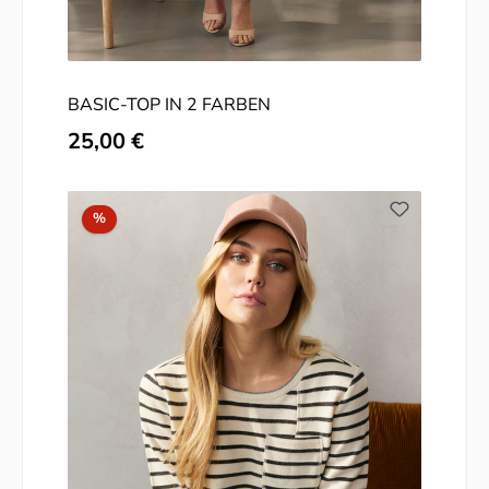
BASIC-TOP IN 2 FARBEN
Regulärer Preis:
25,00 €
Rabatt
%