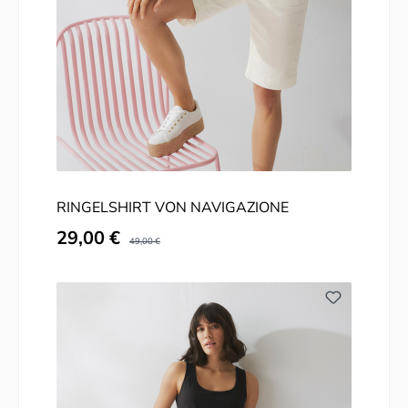
RINGELSHIRT VON NAVIGAZIONE
Verkaufspreis:
29,00 €
Regulärer Preis:
49,00 €