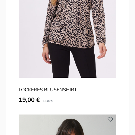
LOCKERES BLUSENSHIRT
Verkaufspreis:
19,00 €
Regulärer Preis:
55,00 €