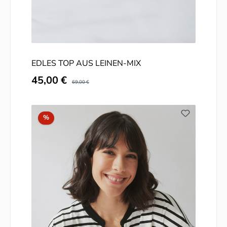
EDLES TOP AUS LEINEN-MIX
Verkaufspreis:
45,00 €
Regulärer Preis:
69,00 €
Rabatt
%