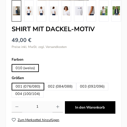
SHIRT MIT DACKEL-MOTIV
49,00 €
Preise inkl. MwSt. zzgl. Versandkosten
auswählen
Farben
010 (weiss)
auswählen
Größen
001 (076/080)
002 (084/088)
003 (092/096)
004 (100/104)
Produkt Anzahl: Gib den gewünschten Wert ein oder benutze die Schaltflächen um
In den Warenkorb
Zum Merkzettel hinzufügen