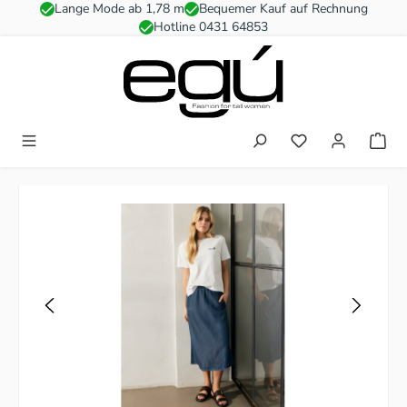
Lange Mode ab 1,78 m
Bequemer Kauf auf Rechnung
Zum Hauptinhalt springen
Hotline 0431 64853
Du hast 0 Produkt
Bildergalerie überspringen