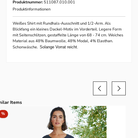
Produktnummer:
511087.010.001
Produktinformationen
Weißes Shirt mit Rundhals-Ausschnitt und 1/2-Arm. Als
Blickfang ein kleines Dackel-Motiv im Vorderteil. Legere Form
mit Seitenschlitzen, gestaffelte Länge von 68 - 74 cm. Weiches
Material aus 48% Baumwolle, 48% Modal, 4% Elasthan.
Schonwäsche.
Solange Vorrat reicht.
duktgalerie überspringen
milar Items
Rabatt
%