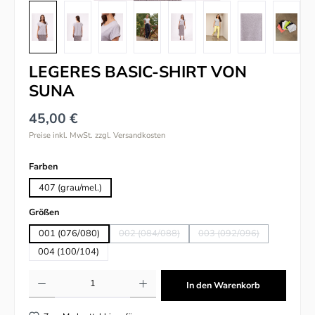
LEGERES BASIC-SHIRT VON
SUNA
45,00 €
Preise inkl. MwSt. zzgl. Versandkosten
auswählen
Farben
407 (grau/mel.)
auswählen
Größen
001 (076/080)
002 (084/088)
003 (092/096)
(Diese Option ist zurzeit nicht verfügbar.)
(Diese Option ist zurzeit
004 (100/104)
Produkt Anzahl: Gib den gewünschten Wert ein oder benutze die Schaltflächen um
In den Warenkorb