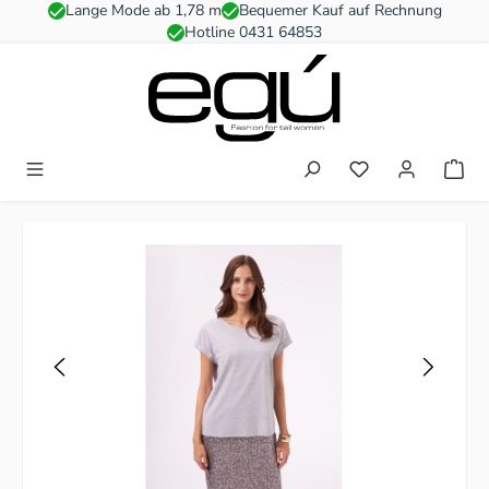
Lange Mode ab 1,78 m
Bequemer Kauf auf Rechnung
Zum Hauptinhalt springen
Hotline 0431 64853
Du hast 0 Produkt
Bildergalerie überspringen