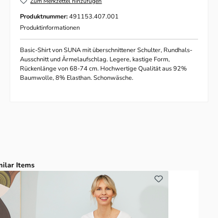
Zum Merkzettel hinzufügen
Produktnummer:
491153.407.001
Produktinformationen
Basic-Shirt von SUNA mit überschnittener Schulter, Rundhals-
Ausschnitt und Ärmelaufschlag. Legere, kastige Form,
Rückenlänge von 68-74 cm. Hochwertige Qualität aus 92%
Baumwolle, 8% Elasthan. Schonwäsche.
duktgalerie überspringen
milar Items