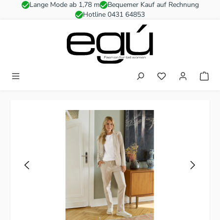
Lange Mode ab 1,78 m
Bequemer Kauf auf Rechnung
Zum Hauptinhalt springen
Hotline 0431 64853
Du hast 0 Produkt
Bildergalerie überspringen