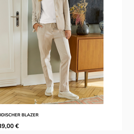
DISCHER BLAZER
ulärer Preis:
39,00 €