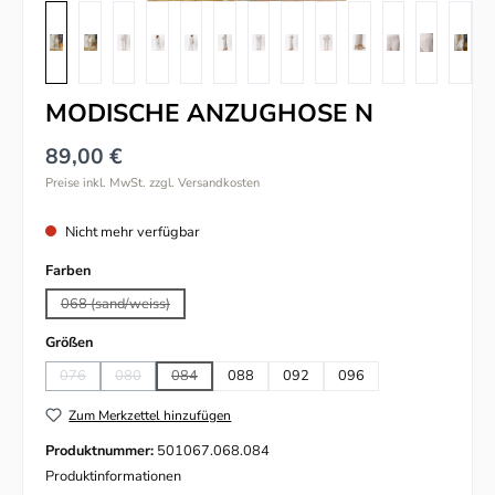
MODISCHE ANZUGHOSE N
89,00 €
Preise inkl. MwSt. zzgl. Versandkosten
Nicht mehr verfügbar
auswählen
Farben
068 (sand/weiss)
(Diese Option ist zurzeit nicht verfügbar.)
auswählen
Größen
076
080
084
088
092
096
(Diese Option ist zurzeit nicht verfügbar.)
(Diese Option ist zurzeit nicht verfügbar.)
(Diese Option ist zurzeit nicht verfügbar.)
Zum Merkzettel hinzufügen
Produktnummer:
501067.068.084
Produktinformationen