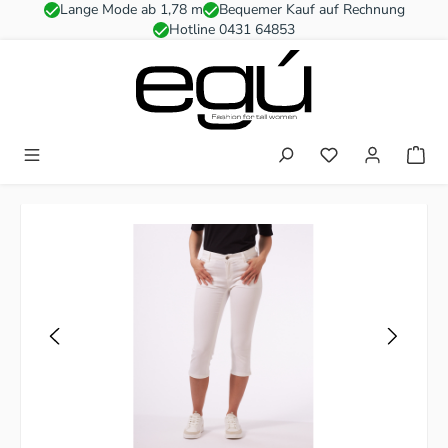
Lange Mode ab 1,78 m
Bequemer Kauf auf Rechnung
Zum Hauptinhalt springen
Hotline 0431 64853
Du hast 0 Produkt
Bildergalerie überspringen