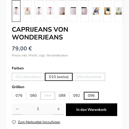
CAPRIJEANS VON
WONDERJEANS
79,00 €
Preise inkl. MwSt. zzgl. Versandkosten
auswählen
Farben
031 (blue/blue)
010 (weiss)
030 (bleached)
(Diese Option ist zurzeit nicht verfügbar.)
(Diese Option ist zurzeit nic
auswählen
Größen
076
080
084
088
092
096
(Diese Option ist zurzeit nicht verfügbar.)
Produkt Anzahl: Gib den gewünschten Wert ein oder benutze die Schaltflächen um
In den Warenkorb
Zum Merkzettel hinzufügen