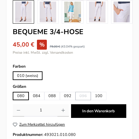
BEQUEME 3/4-HOSE
45,00 €
%
79,00 €
(43.04% gespart)
Preise inkl. MwSt. zzgl. Versandkosten
auswählen
Farben
010 (weiss)
auswählen
Größen
080
084
088
092
096
100
(Diese Option ist zurzeit nicht verfü
Produkt Anzahl: Gib den gewünschten Wert ein oder benutze die Schaltflächen um
In den Warenkorb
Zum Merkzettel hinzufügen
Produktnummer:
493021.010.080