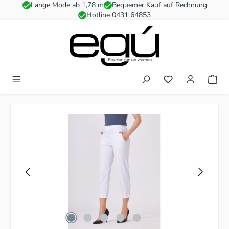
Lange Mode ab 1,78 m
Bequemer Kauf auf Rechnung
Zum Hauptinhalt springen
Hotline 0431 64853
Du hast 0 Produkt
Bildergalerie überspringen