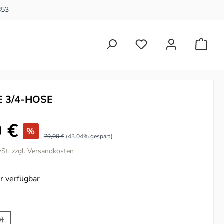
853
Du hast 0 Produkte auf 
 3/4-HOSE
 €
%
79,00 €
(43.04% gespart)
wSt. zzgl. Versandkosten
r verfügbar
ählen
s)