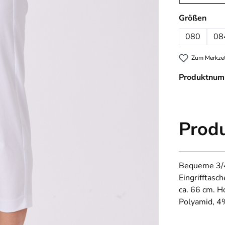
(Diese
ausw
Größen
080
08
Zum Merkzet
Produktnum
Prod
Bequeme 3/4
Eingrifftasc
ca. 66 cm. 
Polyamid, 4%