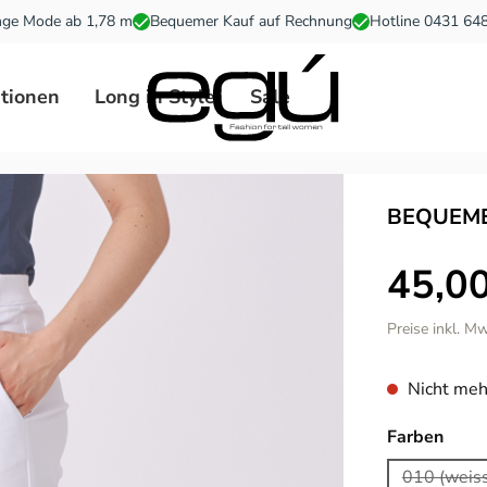
ge Mode ab 1,78 m
Bequemer Kauf auf Rechnung
Hotline 0431 64
ationen
Long in Style
Sale
BEQUEME
45,00
Preise inkl. M
Nicht meh
ausw
Farben
010 (weis