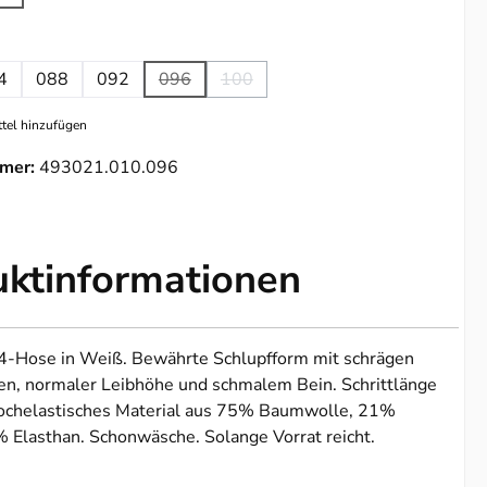
 Option ist zurzeit nicht verfügbar.)
ählen
4
088
092
096
100
(Diese Option ist zurzeit nicht verfügbar.)
(Diese Option ist zurzeit nicht verfügb
tel hinzufügen
mer:
493021.010.096
uktinformationen
-Hose in Weiß. Bewährte Schlupfform mit schrägen
hen, normaler Leibhöhe und schmalem Bein. Schrittlänge
Hochelastisches Material aus 75% Baumwolle, 21%
 Elasthan. Schonwäsche. Solange Vorrat reicht.