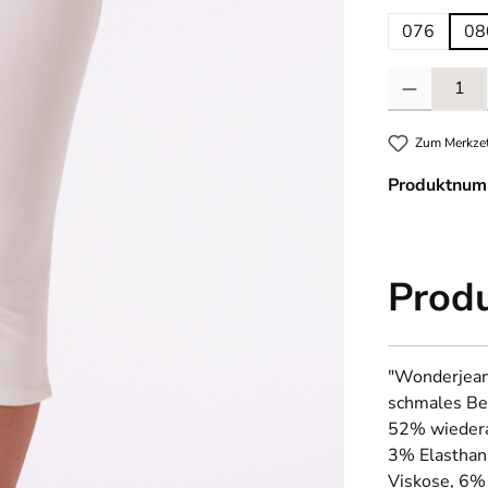
076
08
Produkt Anzahl
Zum Merkzet
Produktnum
Prod
"Wonderjean
schmales Bei
52% wiedera
3% Elasthan
Viskose, 6%