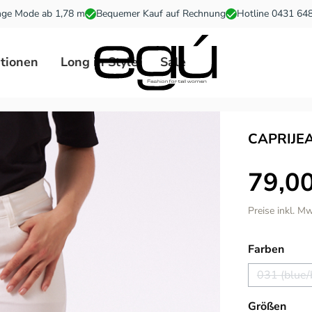
ge Mode ab 1,78 m
Bequemer Kauf auf Rechnung
Hotline 0431 64
ationen
Long in Style
Sale
CAPRIJE
79,00
Preise inkl. M
ausw
Farben
031 (blue/
(Die
ausw
Größen