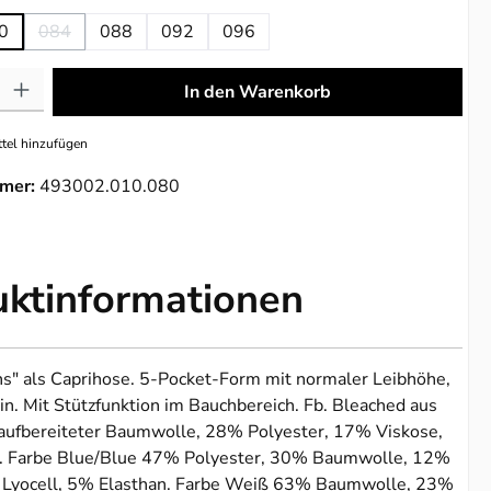
0
084
088
092
096
(Diese Option ist zurzeit nicht verfügbar.)
: Gib den gewünschten Wert ein oder benutze die Schaltflächen um die 
In den Warenkorb
tel hinzufügen
mer:
493002.010.080
uktinformationen
s" als Caprihose. 5-Pocket-Form mit normaler Leibhöhe,
n. Mit Stützfunktion im Bauchbereich. Fb. Bleached aus
ufbereiteter Baumwolle, 28% Polyester, 17% Viskose,
. Farbe Blue/Blue 47% Polyester, 30% Baumwolle, 12%
 Lyocell, 5% Elasthan. Farbe Weiß 63% Baumwolle, 23%