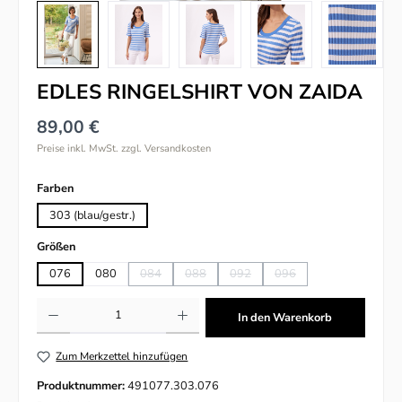
EDLES RINGELSHIRT VON ZAIDA
89,00 €
Preise inkl. MwSt. zzgl. Versandkosten
auswählen
Farben
303 (blau/gestr.)
auswählen
Größen
076
080
084
088
092
096
(Diese Option ist zurzeit nicht verfügbar.)
(Diese Option ist zurzeit nicht verfügbar.)
(Diese Option ist zurzeit nicht verfü
(Diese Option ist zurzeit n
Produkt Anzahl: Gib den gewünschten Wert ein oder benutze die Schaltflächen um
In den Warenkorb
Zum Merkzettel hinzufügen
Produktnummer:
491077.303.076