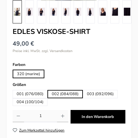
EDLES VISKOSE-SHIRT
49,00 €
Preise inkl. MwSt. zzgl. Versandkosten
auswählen
Farben
320 (marine)
auswählen
Größen
001 (076/080)
002 (084/088)
003 (092/096)
004 (100/104)
Produkt Anzahl: Gib den gewünschten Wert ein oder benutze die Schaltflächen um
In den Warenkorb
Zum Merkzettel hinzufügen