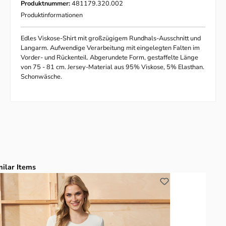
Produktnummer:
481179.320.002
Produktinformationen
Edles Viskose-Shirt mit großzügigem Rundhals-Ausschnitt und
Langarm. Aufwendige Verarbeitung mit eingelegten Falten im
Vorder- und Rückenteil. Abgerundete Form, gestaffelte Länge
von 75 - 81 cm. Jersey-Material aus 95% Viskose, 5% Elasthan.
Schonwäsche.
duktgalerie überspringen
milar Items