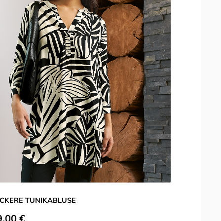
CKERE TUNIKABLUSE
ulärer Preis:
9,00 €