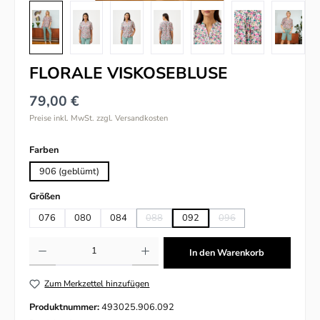
FLORALE VISKOSEBLUSE
79,00 €
Preise inkl. MwSt. zzgl. Versandkosten
auswählen
Farben
906 (geblümt)
auswählen
Größen
076
080
084
088
092
096
(Diese Option ist zurzeit nicht verfügbar.)
(Diese Option ist zurzeit n
Produkt Anzahl: Gib den gewünschten Wert ein oder benutze die Schaltflächen um
In den Warenkorb
Zum Merkzettel hinzufügen
Produktnummer:
493025.906.092