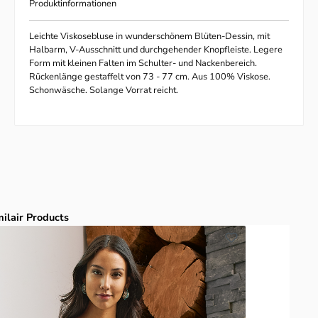
Produktinformationen
Leichte Viskosebluse in wunderschönem Blüten-Dessin, mit
Halbarm, V-Ausschnitt und durchgehender Knopfleiste. Legere
Form mit kleinen Falten im Schulter- und Nackenbereich.
Rückenlänge gestaffelt von 73 - 77 cm. Aus 100% Viskose.
Schonwäsche. Solange Vorrat reicht.
duktgalerie überspringen
milair Products