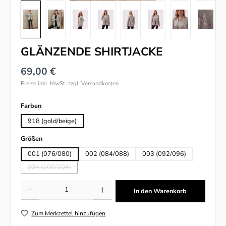
GLÄNZENDE SHIRTJACKE
69,00 €
Preise inkl. MwSt. zzgl. Versandkosten
auswählen
Farben
918 (gold/beige)
auswählen
Größen
001 (076/080)
002 (084/088)
003 (092/096)
004 (100/104)
(Diese Option ist zurzeit nicht verfügbar.)
Produkt Anzahl: Gib den gewünschten Wert ein oder benutze die Schaltflächen um
In den Warenkorb
Zum Merkzettel hinzufügen