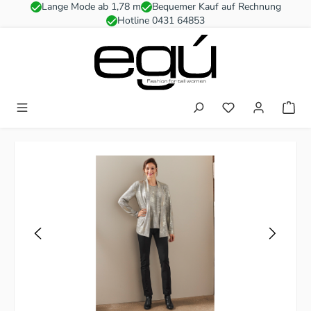
Lange Mode ab 1,78 m
Bequemer Kauf auf Rechnung
Zum Hauptinhalt springen
Hotline 0431 64853
Du hast 0 Produkt
Bildergalerie überspringen