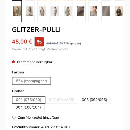
GLITZER-PULLI
45,00 €
%
109,00 €
(58.72% gespart)
Preise inkl. MwSt. zzgl. Versandkosten
Nicht mehr verfügbar
auswählen
Farben
854 (champagner)
(Diese Option ist zurzeit nicht verfügbar.)
auswählen
Größen
001 (076/080)
002 (084/088)
003 (092/096)
(Diese Option ist zurzeit nicht verfügbar.)
(Diese Option ist zurzeit nicht verfügbar.)
004 (100/104)
Zum Merkzettel hinzufügen
Produktnummer:
482022.854.001