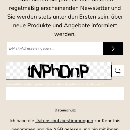
regelmäßig erscheinenden Newsletter und
Sie werden stets unter den Ersten sein, über
neue Produkte und Angebote informiert
werden.
E-
Mail-
Adresse
*
Um weiterzugehen, geben Sie die oben abgebildeten Zeichen ein
*
Datenschutz
Ich habe die
Datenschutzbestimmungen
zur Kenntnis
genommen und die
AGB
gelesen und bin mit ihnen