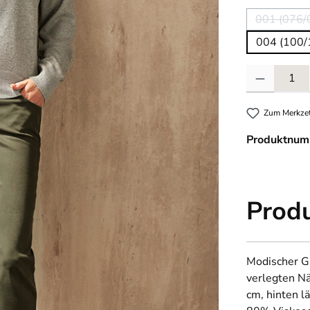
001 (076/
(Die
004 (100/
Produkt Anzahl
Zum Merkzet
Produktnum
Prod
Modischer Gl
verlegten Nä
cm, hinten l