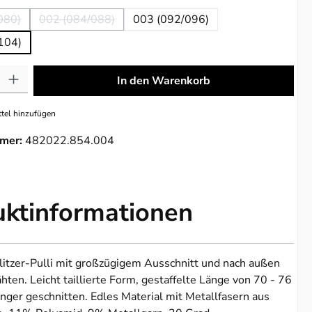
080)
002 (084/088)
003 (092/096)
se Option ist zurzeit nicht verfügbar.)
(Diese Option ist zurzeit nicht verfügbar.)
104)
: Gib den gewünschten Wert ein oder benutze die Schaltflächen um die 
In den Warenkorb
tel hinzufügen
mer:
482022.854.004
uktinformationen
itzer-Pulli mit großzügigem Ausschnitt und nach außen
hten. Leicht taillierte Form, gestaffelte Länge von 70 - 76
änger geschnitten. Edles Material mit Metallfasern aus