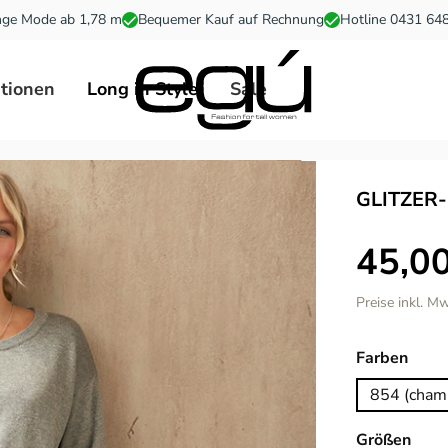
ge Mode ab 1,78 m
Bequemer Kauf auf Rechnung
Hotline 0431 64
ationen
Long in Style
Sale
GLITZER-
45,00
Preise inkl. M
ausw
Farben
854 (cham
ausw
Größen