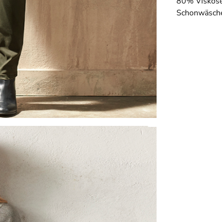
80% Viskose
Schonwäsche