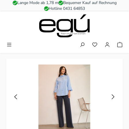
Lange Mode ab 1,78 m
Bequemer Kauf auf Rechnung
Zum Hauptinhalt springen
Hotline 0431 64853
Du hast 0 Produkt
Bildergalerie überspringen