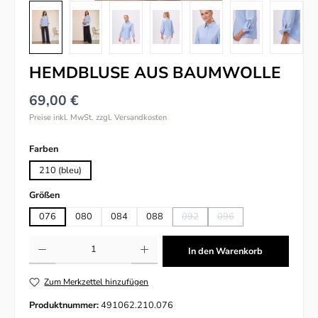
HEMDBLUSE AUS BAUMWOLLE
69,00 €
Preise inkl. MwSt. zzgl. Versandkosten
auswählen
Farben
210 (bleu)
auswählen
Größen
076
080
084
088
092
096
(Diese Option ist zurzeit nicht verfü
(Diese Option ist zurzeit n
Produkt Anzahl: Gib den gewünschten Wert ein oder benutze die Schaltflächen um
In den Warenkorb
Zum Merkzettel hinzufügen
Produktnummer:
491062.210.076