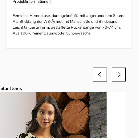
Produktinformationen
Feminine Hemdbluse, durchgeknöpft, mit abgerundetem Saum.
Als Blickfang der 7/8-Ärmel mit Manschette und Bindeband.
Leicht taillierte Form, gestaffelte Rückenlänge von 70-74 cm.
Aus 100% reiner Baumwolle. Schonwäsche.
duktgalerie überspringen
milar Items