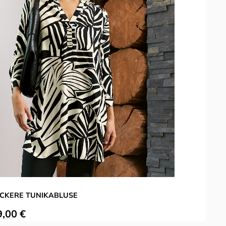
CKERE TUNIKABLUSE
ulärer Preis:
R
9,00 €