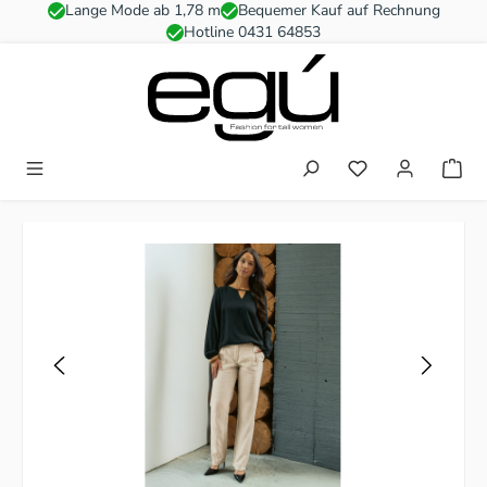
Lange Mode ab 1,78 m
Bequemer Kauf auf Rechnung
Zum Hauptinhalt springen
Hotline 0431 64853
Du hast 0 Produkt
Bildergalerie überspringen