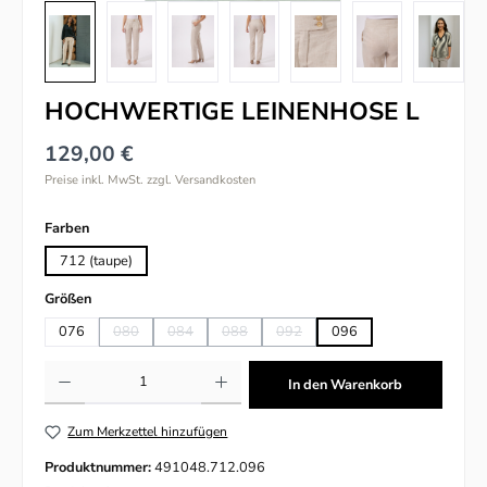
HOCHWERTIGE LEINENHOSE L
129,00 €
Preise inkl. MwSt. zzgl. Versandkosten
auswählen
Farben
712 (taupe)
auswählen
Größen
076
080
084
088
092
096
(Diese Option ist zurzeit nicht verfügbar.)
(Diese Option ist zurzeit nicht verfügbar.)
(Diese Option ist zurzeit nicht verfügbar.)
(Diese Option ist zurzeit nicht verfü
Produkt Anzahl: Gib den gewünschten Wert ein oder benutze die Schaltflächen um
In den Warenkorb
Zum Merkzettel hinzufügen
Produktnummer:
491048.712.096