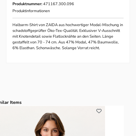
Produktnummer:
471167.300.096
Produktinformationen
Halbarm-Shirt von ZAIDA aus hochwertiger Modal-Mischung in
schadstoffgeprüfter Öko-Tex-Qualität. Exklusiver V-Ausschnitt
mit Knotendetail sowie Flatlocknähte an den Seiten. Länge
gestaffelt von 70 - 74 cm. Aus 47% Modal, 47% Baumwolle,
6% Elasthan. Schonwäsche. Solange Vorrat reicht.
duktgalerie überspringen
milar Items