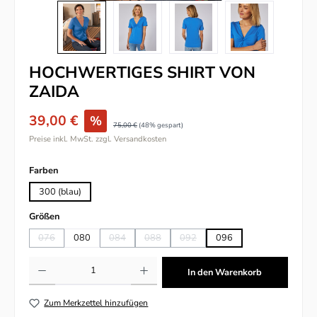
HOCHWERTIGES SHIRT VON
ZAIDA
39,00 €
%
75,00 €
(48% gespart)
Preise inkl. MwSt. zzgl. Versandkosten
auswählen
Farben
300 (blau)
auswählen
Größen
076
080
084
088
092
096
(Diese Option ist zurzeit nicht verfügbar.)
(Diese Option ist zurzeit nicht verfügbar.)
(Diese Option ist zurzeit nicht verfügbar.)
(Diese Option ist zurzeit nicht verfü
Produkt Anzahl: Gib den gewünschten Wert ein oder benutze die Schaltflächen um
In den Warenkorb
Zum Merkzettel hinzufügen