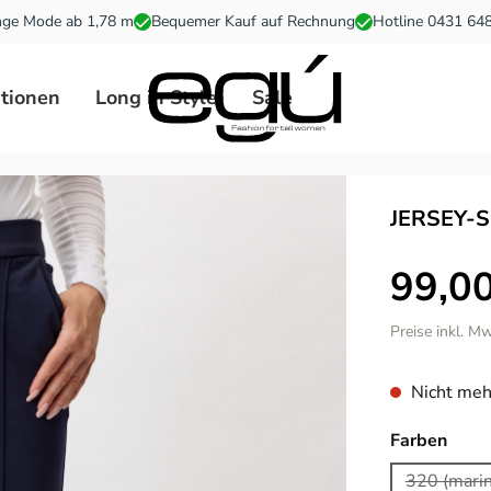
ge Mode ab 1,78 m
Bequemer Kauf auf Rechnung
Hotline 0431 64
ationen
Long in Style
Sale
JERSEY-
99,00
Preise inkl. M
Nicht meh
ausw
Farben
320 (mari