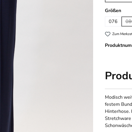
(Dies
ausw
Größen
076
08
(
Zum Merkzet
Produktnum
Prod
Modisch weit
festem Bund
Hinterhose.
Stretchware
Schonwäsche