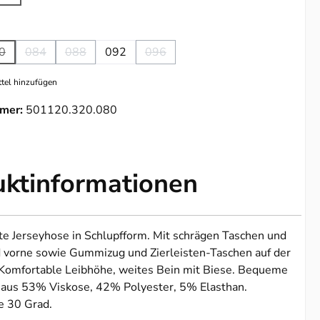
e Option ist zurzeit nicht verfügbar.)
ählen
0
084
088
092
096
Diese Option ist zurzeit nicht verfügbar.)
(Diese Option ist zurzeit nicht verfügbar.)
(Diese Option ist zurzeit nicht verfügbar.)
(Diese Option ist zurzeit nicht verfügb
tel hinzufügen
mer:
501120.320.080
uktinformationen
e Jerseyhose in Schlupfform. Mit schrägen Taschen und
 vorne sowie Gummizug und Zierleisten-Taschen auf der
 Komfortable Leibhöhe, weites Bein mit Biese. Bequeme
 aus 53% Viskose, 42% Polyester, 5% Elasthan.
 30 Grad.