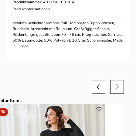
Produktnummer:
481184.100.004
Produktinformationen
Modisch-schlichter Kimono-Pulli. Mit breiten Rippbündchen,
Rundhals-Ausschnitt mit Rollsaum. Großzügiger Schnitt,
Rückenlänge gestaffelt von 70 - 76 cm. Pflegeleichtes Garn aus
50% Baumwolle, 50% Polyacryl. 30 Grad Schonwäsche. Made
in Europe.
duktgalerie überspringen
milar Items
Rabatt
%