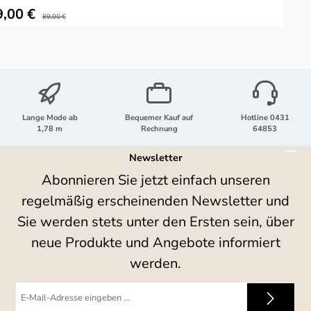
kaufspreis:
V
9,00 €
Regulärer Preis:
89,00 €
Lange Mode ab
Bequemer Kauf auf
Hotline 0431
1,78 m
Rechnung
64853
Newsletter
Abonnieren Sie jetzt einfach unseren
regelmäßig erscheinenden Newsletter und
Sie werden stets unter den Ersten sein, über
neue Produkte und Angebote informiert
werden.
E-
Mail-
Adresse