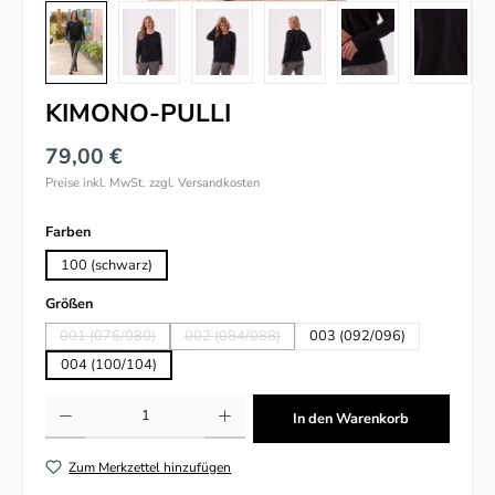
KIMONO-PULLI
79,00 €
Preise inkl. MwSt. zzgl. Versandkosten
auswählen
Farben
100 (schwarz)
auswählen
Größen
001 (076/080)
002 (084/088)
003 (092/096)
(Diese Option ist zurzeit nicht verfügbar.)
(Diese Option ist zurzeit nicht verfügbar.)
004 (100/104)
Produkt Anzahl: Gib den gewünschten Wert ein oder benutze die Schaltflächen um
In den Warenkorb
Zum Merkzettel hinzufügen