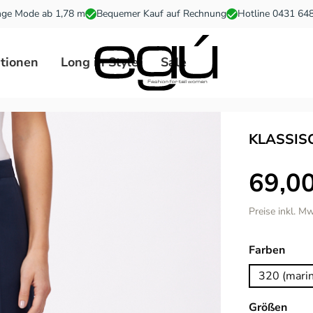
ge Mode ab 1,78 m
Bequemer Kauf auf Rechnung
Hotline 0431 64
ationen
Long in Style
Sale
KLASSIS
69,00
Preise inkl. M
ausw
Farben
320 (mari
ausw
Größen