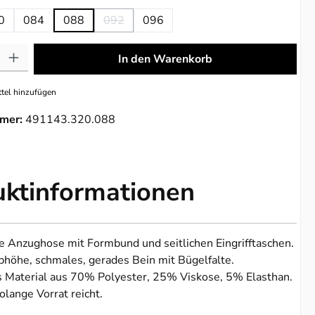
0
084
088
092
096
(Diese Option ist zurzeit nicht verfügbar.)
: Gib den gewünschten Wert ein oder benutze die Schaltflächen um die 
In den Warenkorb
tel hinzufügen
mer:
491143.320.088
uktinformationen
e Anzughose mit Formbund und seitlichen Eingrifftaschen.
höhe, schmales, gerades Bein mit Bügelfalte.
s Material aus 70% Polyester, 25% Viskose, 5% Elasthan.
olange Vorrat reicht.