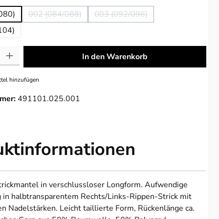
080)
002 (084/088)
003 (092/096)
(Diese Option ist zurzeit nicht verfügbar.)
(Diese Option ist zurzeit nicht ve
104)
: Gib den gewünschten Wert ein oder benutze die Schaltflächen um die 
In den Warenkorb
tel hinzufügen
mer:
491101.025.001
uktinformationen
rickmantel in verschlussloser Longform. Aufwendige
 in halbtransparentem Rechts/Links-Rippen-Strick mit
n Nadelstärken. Leicht taillierte Form, Rückenlänge ca.