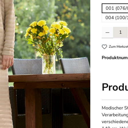
001 (076/
004 (100/
Produkt Anzahl
Zum Merkzet
Produktnum
Prod
Modischer St
Verarbeitung
verschiedene