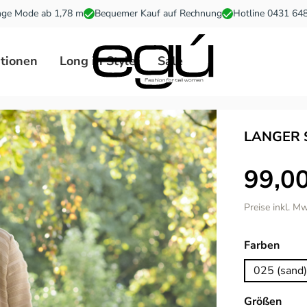
ge Mode ab 1,78 m
Bequemer Kauf auf Rechnung
Hotline 0431 64
ationen
Long in Style
Sale
LANGER 
99,00
Preise inkl. M
ausw
Farben
025 (sand)
ausw
Größen