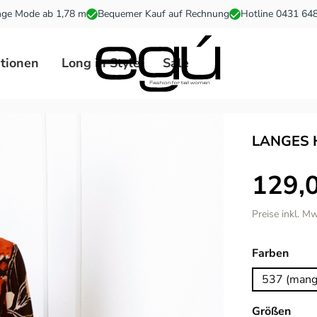
ge Mode ab 1,78 m
Bequemer Kauf auf Rechnung
Hotline 0431 64
ationen
Long in Style
Sale
LANGES 
129,
Preise inkl. M
ausw
Farben
537 (mang
ausw
Größen