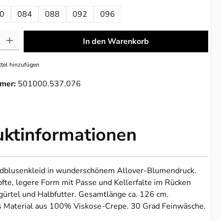
0
084
088
092
096
: Gib den gewünschten Wert ein oder benutze die Schaltflächen um die 
In den Warenkorb
tel hinzufügen
mer:
501000.537.076
uktinformationen
blusenkleid in wunderschönem Allover-Blumendruck.
te, legere Form mit Passe und Kellerfalte im Rücken
ürtel und Halbfutter. Gesamtlänge ca. 126 cm.
s Material aus 100% Viskose-Crepe. 30 Grad Feinwäsche.