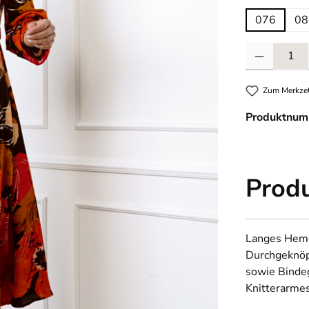
076
08
Produkt Anzahl
Zum Merkzet
Produktnum
Prod
Langes Hemd
Durchgeknöpf
sowie Bindeg
Knitterarme