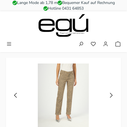
Lange Mode ab 1,78 m
Bequemer Kauf auf Rechnung
Zum Hauptinhalt springen
Hotline 0431 64853
Du hast 0 Produkt
Bildergalerie überspringen