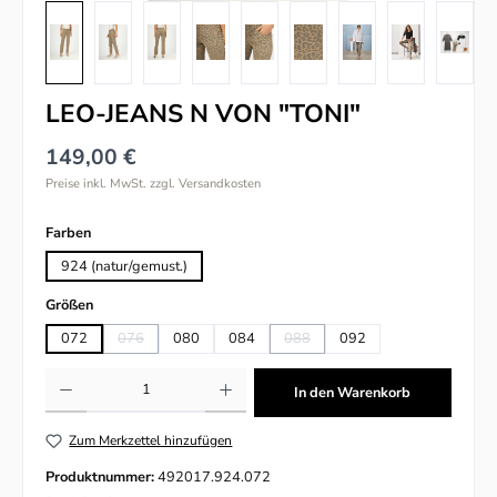
LEO-JEANS N VON "TONI"
149,00 €
Preise inkl. MwSt. zzgl. Versandkosten
auswählen
Farben
924 (natur/gemust.)
auswählen
Größen
072
076
080
084
088
092
(Diese Option ist zurzeit nicht verfügbar.)
(Diese Option ist zurzeit nicht verfü
Produkt Anzahl: Gib den gewünschten Wert ein oder benutze die Schaltflächen um
In den Warenkorb
Zum Merkzettel hinzufügen
Produktnummer:
492017.924.072