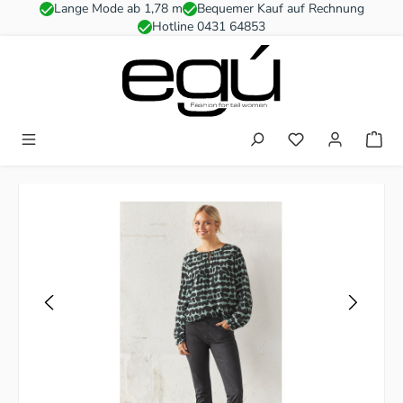
Lange Mode ab 1,78 m
Bequemer Kauf auf Rechnung
Zum Hauptinhalt springen
Hotline 0431 64853
Du hast 0 Produkt
Bildergalerie überspringen