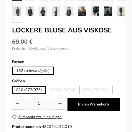
LOCKERE BLUSE AUS VISKOSE
69,00 €
Preise inkl. MwSt. zzgl. Versandkosten
auswählen
Farben
132 (schwarz/grün)
auswählen
Größen
010 (072/076)
020 (080/084)
030 (088/092)
(Diese Option ist zurzeit nicht verfügbar.)
(Diese Option ist zurzeit
Produkt Anzahl: Gib den gewünschten Wert ein oder benutze die Schaltflächen um
In den Warenkorb
Zum Merkzettel hinzufügen
Produktnummer:
482024.132.010