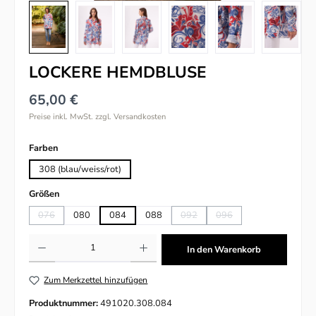
LOCKERE HEMDBLUSE
65,00 €
Preise inkl. MwSt. zzgl. Versandkosten
auswählen
Farben
308 (blau/weiss/rot)
auswählen
Größen
076
080
084
088
092
096
(Diese Option ist zurzeit nicht verfügbar.)
(Diese Option ist zurzeit nicht verfü
(Diese Option ist zurzeit n
Produkt Anzahl: Gib den gewünschten Wert ein oder benutze die Schaltflächen um
In den Warenkorb
Zum Merkzettel hinzufügen
Produktnummer:
491020.308.084