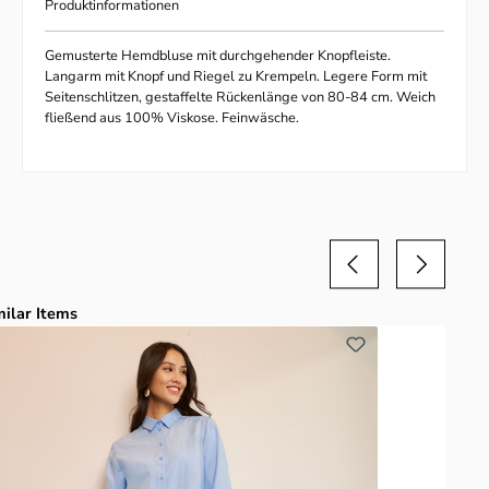
Produktinformationen
Gemusterte Hemdbluse mit durchgehender Knopfleiste.
Langarm mit Knopf und Riegel zu Krempeln. Legere Form mit
Seitenschlitzen, gestaffelte Rückenlänge von 80-84 cm. Weich
fließend aus 100% Viskose. Feinwäsche.
duktgalerie überspringen
milar Items