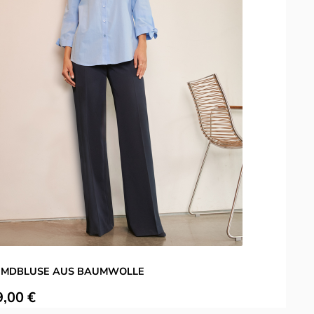
EMDBLUSE AUS BAUMWOLLE
ulärer Preis:
V
9,00 €