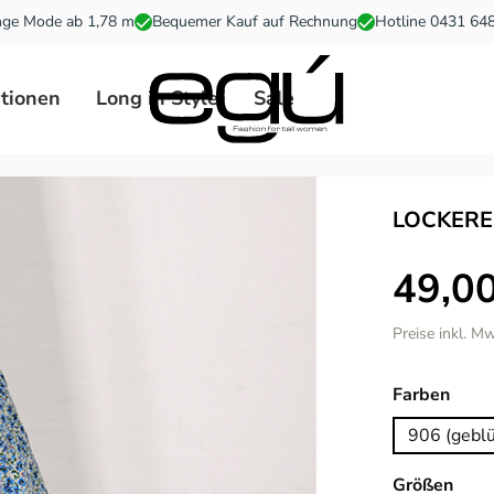
ge Mode ab 1,78 m
Bequemer Kauf auf Rechnung
Hotline 0431 64
ationen
Long in Style
Sale
LOCKERE
49,00
Preise inkl. M
ausw
Farben
906 (gebl
ausw
Größen