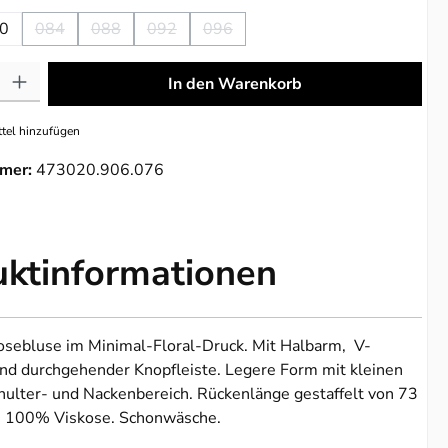
0
084
088
092
096
(Diese Option ist zurzeit nicht verfügbar.)
(Diese Option ist zurzeit nicht verfügbar.)
(Diese Option ist zurzeit nicht verfügbar.)
(Diese Option ist zurzeit nicht verfügb
: Gib den gewünschten Wert ein oder benutze die Schaltflächen um die 
In den Warenkorb
tel hinzufügen
mer:
473020.906.076
uktinformationen
osebluse im Minimal-Floral-Druck. Mit Halbarm, V-
nd durchgehender Knopfleiste. Legere Form mit kleinen
hulter- und Nackenbereich. Rückenlänge gestaffelt von 73
s 100% Viskose. Schonwäsche.