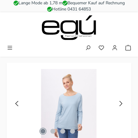
Lange Mode ab 1,78 m
Bequemer Kauf auf Rechnung
Zum Hauptinhalt springen
Hotline 0431 64853
Du hast 0 Produkt
Bildergalerie überspringen