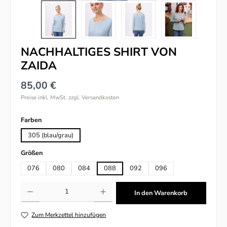
NACHHALTIGES SHIRT VON
ZAIDA
85,00 €
Preise inkl. MwSt. zzgl. Versandkosten
auswählen
Farben
305 (blau/grau)
auswählen
Größen
076
080
084
088
092
096
Produkt Anzahl: Gib den gewünschten Wert ein oder benutze die Schaltflächen um
In den Warenkorb
Zum Merkzettel hinzufügen