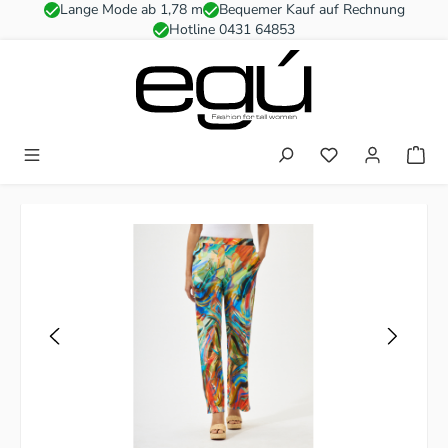
Lange Mode ab 1,78 m
Bequemer Kauf auf Rechnung
Zum Hauptinhalt springen
Hotline 0431 64853
Du hast 0 Produkt
Bildergalerie überspringen