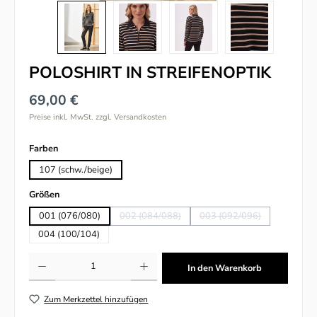
POLOSHIRT IN STREIFENOPTIK
69,00 €
Preise inkl. MwSt. zzgl. Versandkosten
auswählen
Farben
107 (schw./beige)
auswählen
Größen
001 (076/080)
002 (084/088)
003 (092/096)
(Diese Option ist zurzeit nicht verfügbar.)
(Diese Option ist zurzeit
004 (100/104)
Produkt Anzahl: Gib den gewünschten Wert ein oder benutze die Schaltflächen um
In den Warenkorb
Zum Merkzettel hinzufügen