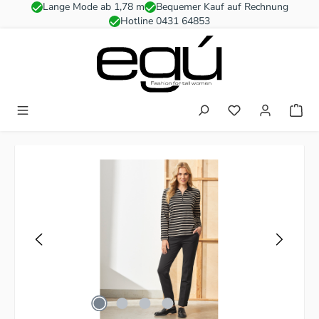
Lange Mode ab 1,78 m
Bequemer Kauf auf Rechnung
Zum Hauptinhalt springen
Hotline 0431 64853
Du hast 0 Produkt
Bildergalerie überspringen