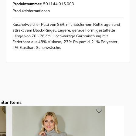
Produktnummer:
501144.015.003
Produktinformationen
Kuschelweicher Pulli von SER, mit halsfernem Rollkragen und
attraktivem Block-Ringel. Legere, gerade Form, gestaffelte
Länge von 70 - 76 cm. Hochwertige Garnmischung mit
Federhaar aus 48% Viskose, 27% Polyamid, 21% Polyester,
4% Elasthan. Schonwäsche.
duktgalerie überspringen
milar Items