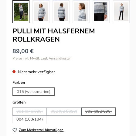
PULLI MIT HALSFERNEM
ROLLKRAGEN
89,00 €
Preise inkl. MwSt. zzgl. Versandkosten
Nicht mehr verfügbar
auswählen
Farben
015 (weiss/marine)
(Diese Option ist zurzeit nicht verfügbar.)
auswählen
Größen
001 (076/080)
002 (084/088)
003 (092/096)
(Diese Option ist zurzeit nicht verfügbar.)
(Diese Option ist zurzeit nicht verfügbar.)
(Diese Option ist zurzeit
004 (100/104)
Zum Merkzettel hinzufügen