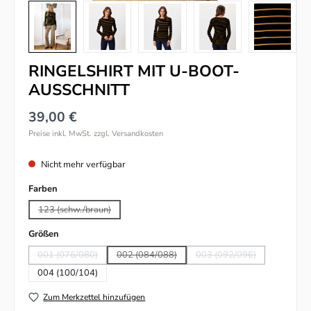
RINGELSHIRT MIT U-BOOT-
AUSSCHNITT
39,00 €
Preise inkl. MwSt. zzgl. Versandkosten
Nicht mehr verfügbar
auswählen
Farben
123 (schw./braun)
(Diese Option ist zurzeit nicht verfügbar.)
auswählen
Größen
001 (076/080)
002 (084/088)
003 (092/096)
(Diese Option ist zurzeit nicht verfügbar.)
(Diese Option ist zurzeit nicht verfügbar.)
(Diese Option ist zurzeit
004 (100/104)
Zum Merkzettel hinzufügen