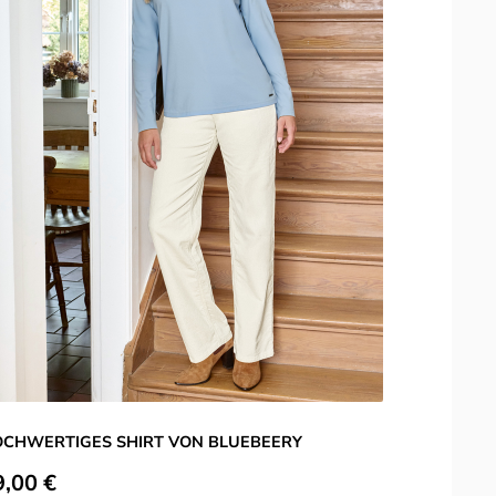
CHWERTIGES SHIRT VON BLUEBEERY
L
ulärer Preis:
R
9,00 €