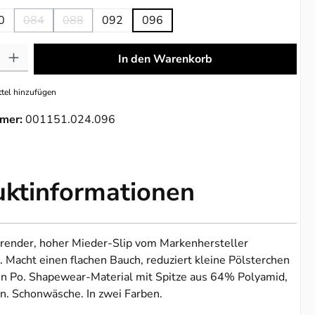
0
084
088
092
096
(Diese Option ist zurzeit nicht verfügbar.)
(Diese Option ist zurzeit nicht verfügbar.)
: Gib den gewünschten Wert ein oder benutze die Schaltflächen um die 
In den Warenkorb
tel hinzufügen
mer:
001151.024.096
uktinformationen
erender, hoher Mieder-Slip vom Markenhersteller
acht einen flachen Bauch, reduziert kleine Pölsterchen
en Po. Shapewear-Material mit Spitze aus 64% Polyamid,
n. Schonwäsche. In zwei Farben.