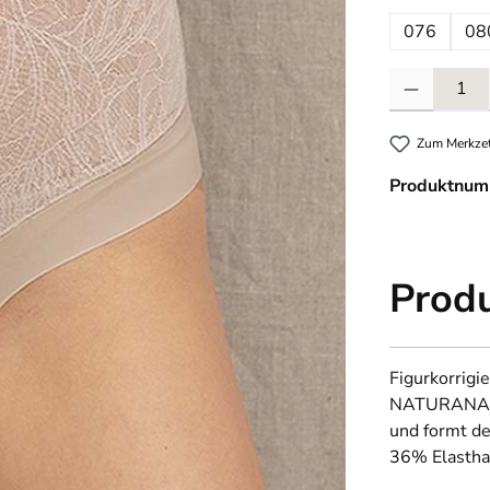
076
08
Produkt Anzahl
Zum Merkzet
Produktnum
Prod
Figurkorrigi
NATURANA. M
und formt d
36% Elastha