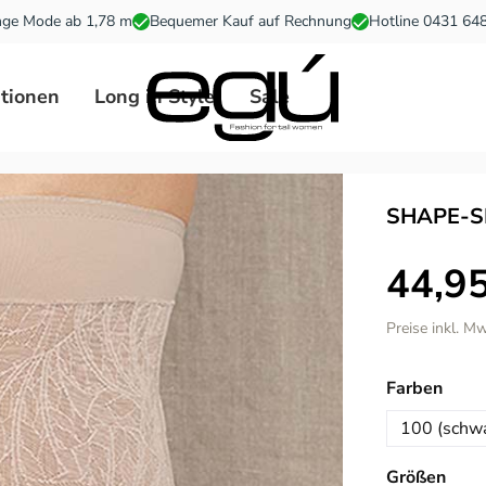
ge Mode ab 1,78 m
Bequemer Kauf auf Rechnung
Hotline 0431 64
ationen
Long in Style
Sale
SHAPE-S
44,95
Preise inkl. M
ausw
Farben
100 (schwa
ausw
Größen