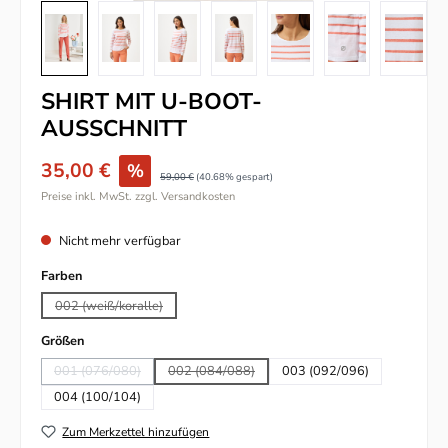
SHIRT MIT U-BOOT-
AUSSCHNITT
35,00 €
%
59,00 €
(40.68% gespart)
Preise inkl. MwSt. zzgl. Versandkosten
Nicht mehr verfügbar
auswählen
Farben
002 (weiß/koralle)
(Diese Option ist zurzeit nicht verfügbar.)
auswählen
Größen
001 (076/080)
002 (084/088)
003 (092/096)
(Diese Option ist zurzeit nicht verfügbar.)
(Diese Option ist zurzeit nicht verfügbar.)
004 (100/104)
Zum Merkzettel hinzufügen