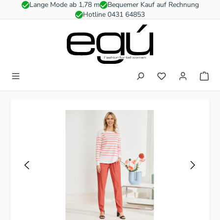
Lange Mode ab 1,78 m
Bequemer Kauf auf Rechnung
Zum Hauptinhalt springen
Hotline 0431 64853
Du hast 0 Produkt
Bildergalerie überspringen