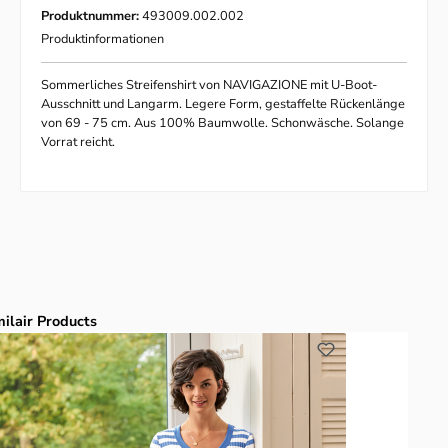
Produktnummer:
493009.002.002
Produktinformationen
Sommerliches Streifenshirt von NAVIGAZIONE mit U-Boot-
Ausschnitt und Langarm. Legere Form, gestaffelte Rückenlänge
von 69 - 75 cm. Aus 100% Baumwolle. Schonwäsche. Solange
Vorrat reicht.
duktgalerie überspringen
milair Products