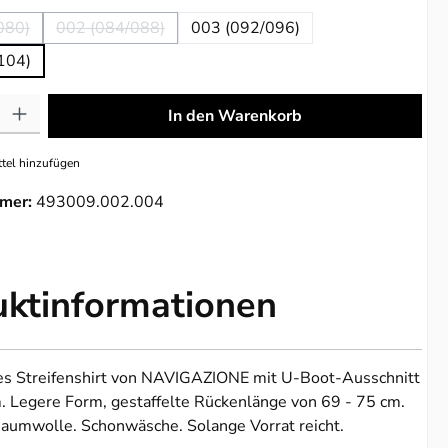
080)
002 (084/088)
003 (092/096)
se Option ist zurzeit nicht verfügbar.)
(Diese Option ist zurzeit nicht verfügbar.)
104)
: Gib den gewünschten Wert ein oder benutze die Schaltflächen um die 
In den Warenkorb
tel hinzufügen
mer:
493009.002.004
uktinformationen
s Streifenshirt von NAVIGAZIONE mit U-Boot-Ausschnitt
 Legere Form, gestaffelte Rückenlänge von 69 - 75 cm.
umwolle. Schonwäsche. Solange Vorrat reicht.