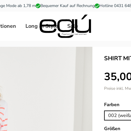
ge Mode ab 1,78 m
Bequemer Kauf auf Rechnung
Hotline 0431 64
ationen
Long in Style
Sale
SHIRT M
35,00
Preise inkl. M
ausw
Farben
002 (weiß/
ausw
Größen