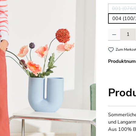
001 (076/
(Die
004 (100/
Produkt Anzahl
Zum Merkzet
Produktnum
Prod
Sommerliche
und Langarm.
Aus 100% Ba