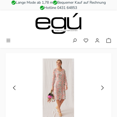
Lange Mode ab 1,78 m
Bequemer Kauf auf Rechnung
Zum Hauptinhalt springen
Hotline 0431 64853
Du hast 0 Produkt
Bildergalerie überspringen