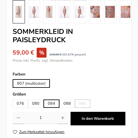
SOMMERKLEID IN
PAISLEYDRUCK
59,00 €
%
119,00 €
(50.42% gespart)
Preise inkl. MwSt. zzgl. Versandkosten
auswählen
Farben
907 (multicolor)
auswählen
Größen
076
080
084
088
092
(Diese Option ist zurzeit nicht verfü
Produkt Anzahl: Gib den gewünschten Wert ein oder benutze die Schaltflächen um
In den Warenkorb
Zum Merkzettel hinzufügen