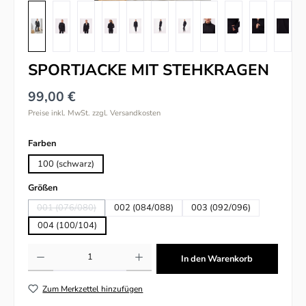
SPORTJACKE MIT STEHKRAGEN
99,00 €
Preise inkl. MwSt. zzgl. Versandkosten
auswählen
Farben
100 (schwarz)
auswählen
Größen
001 (076/080)
002 (084/088)
003 (092/096)
(Diese Option ist zurzeit nicht verfügbar.)
004 (100/104)
Produkt Anzahl: Gib den gewünschten Wert ein oder benutze die Schaltflächen um
In den Warenkorb
Zum Merkzettel hinzufügen