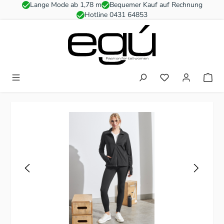
Lange Mode ab 1,78 m
Bequemer Kauf auf Rechnung
Zum Hauptinhalt springen
Hotline 0431 64853
Du hast 0 Produkt
Bildergalerie überspringen