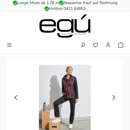
Lange Mode ab 1,78 m
Bequemer Kauf auf Rechnung
Zum Hauptinhalt springen
Hotline 0431 64853
Du hast 0 Produkt
Bildergalerie überspringen