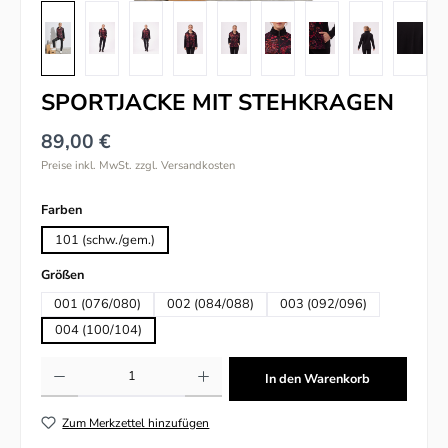
SPORTJACKE MIT STEHKRAGEN
89,00 €
Preise inkl. MwSt. zzgl. Versandkosten
auswählen
Farben
101 (schw./gem.)
auswählen
Größen
001 (076/080)
002 (084/088)
003 (092/096)
004 (100/104)
Produkt Anzahl: Gib den gewünschten Wert ein oder benutze die Schaltflächen um
In den Warenkorb
Zum Merkzettel hinzufügen