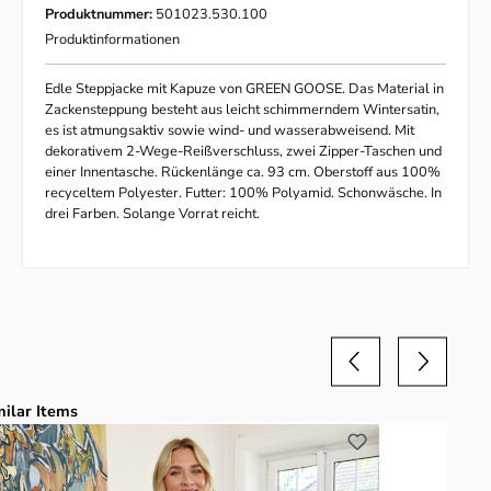
Produktnummer:
501023.530.100
Produktinformationen
Edle Steppjacke mit Kapuze von GREEN GOOSE. Das Material in
Zackensteppung besteht aus leicht schimmerndem Wintersatin,
es ist atmungsaktiv sowie wind- und wasserabweisend. Mit
dekorativem 2-Wege-Reißverschluss, zwei Zipper-Taschen und
einer Innentasche. Rückenlänge ca. 93 cm. Oberstoff aus 100%
recyceltem Polyester. Futter: 100% Polyamid. Schonwäsche. In
drei Farben. Solange Vorrat reicht.
duktgalerie überspringen
milar Items